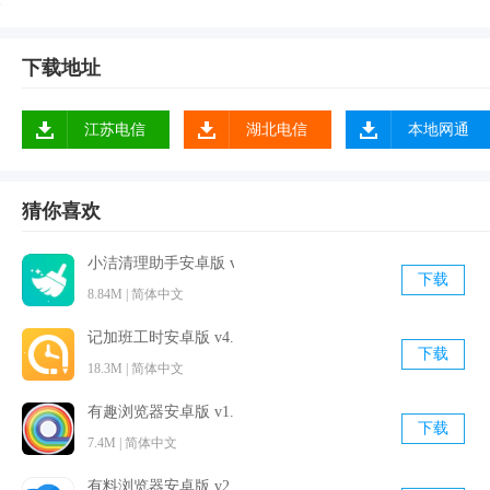
1、花卉的名称、分类、花语、药用价值……所有你想知道
的，都在识花神器app里。
下载地址
2、优化了软件功能
3、支持识别4千种常见植物
江苏电信
湖北电信
本地网通
4、植物地图，列举出附近分布广泛的花草树木排行榜，并且
显示植物的全国分布情况，植物的百科信息，数据源于本app
使用者的贡献。
猜你喜欢
5、养护知识：养花技巧，花花健康，水培花卉，盆景制作，
小洁清理助手安卓版 v4.0 手机免费版
花卉诊疗
下载
8.84M | 简体中文
6、点击卡片，获得更多花卉信息；
7、拍照识别：打开应用并拍照，即可快速识别植物。
记加班工时安卓版 v4.3.5 官方免费版
下载
8、识别训练，猜猜训练识花能力，植物地图：植物在全国的
18.3M | 简体中文
分布地图，拍照识别：拍照识别植物信息
有趣浏览器安卓版 v1.2.0 手机免费版
下载
7.4M | 简体中文
有料浏览器安卓版 v2.2.2 官方最新版