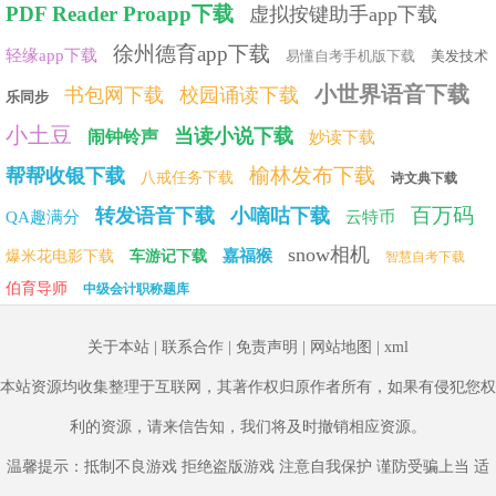
PDF Reader Proapp下载
虚拟按键助手app下载
徐州德育app下载
轻缘app下载
易懂自考手机版下载
美发技术
小世界语音下载
书包网下载
校园诵读下载
乐同步
小土豆
当读小说下载
闹钟铃声
妙读下载
榆林发布下载
帮帮收银下载
八戒任务下载
诗文典下载
百万码
转发语音下载
小嘀咕下载
QA趣满分
云特币
snow相机
嘉福猴
爆米花电影下载
车游记下载
智慧自考下载
伯育导师
中级会计职称题库
关于本站
|
联系合作
|
免责声明
|
网站地图
|
xml
本站资源均收集整理于互联网，其著作权归原作者所有，如果有侵犯您权
利的资源，请来信告知，我们将及时撤销相应资源。
温馨提示：抵制不良游戏 拒绝盗版游戏 注意自我保护 谨防受骗上当 适