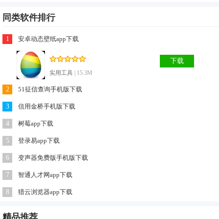
同类软件排行
1
安卓动态壁纸app下载
下载
实用工具
| 15.3M
2
51征信查询手机版下载
3
信用金桥手机版下载
4
树莓app下载
5
登录易app下载
识花软件优势
6
变声器免费版手机版下载
1、移动或缩放照片，使要识别的花卉定位在虚线框内；
7
智通人才网app下载
2、识别记录：自动保存识别记录，便捷查看了解植物，备份
8
猎云浏览器app下载
植物新知。
3、能让你通过一键拍照即可识别花草植物的app，同时让你认
精品
推荐