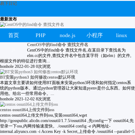
易下日记
最新发布
首页
PHP
node.js
小程序
linux
CentOS中的find命令 查找文件名
js
CentOS中的find命令 查找文件名,在某目录下查找名为
elm.cc的文件,查找文件名中包含某字符（如elm）的文件,
根据文件的特征进行查询...
honhole
2022-01-28
0次浏览
BT安装python3 如何修改centos默认环境
本篇文章主要讲如何使用BT面板来安装python3环境和如何指定centos系
统的python版本。通过python管理器让大家知道pyenv是什么东西。如何使
用他。给出一些常用命令。...
honhole
2021-12-02
8次浏览
centos ossutil64上传文件到oss
​centos ossutil64上传文件到oss,安装ossutil64,wget
http://gosspublic.alicdn.com/ossutil/1.7.5/ossutil64 ,先config一下 ossutil64,先
登录一下oss,内网传输速度快。./ossutil64 config -e 内网地址-
internal.aliyuncs.com -i Access Key -k Secret,上传命令./ossutil64 --parallel=5