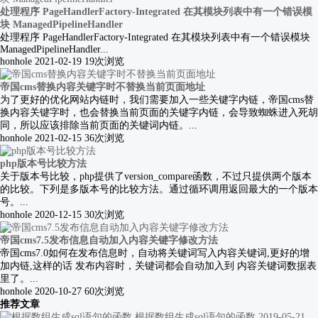
处理程序 PageHandlerFactory-Integrated 在其模块列表中有一个错误模
块 ManagedPipelineHandler
处理程序 PageHandlerFactory-Integrated 在其模块列表中有一个错误模块
ManagedPipelineHandler...
honhole
2021-02-19
19次浏览
帝国cms替换内容关键字时不替换当前页面地址
为了更好的优化网站内链时，我们需要加入一些关键字内链，帝国cms替
换内容关键字时，也会替换当前页面的关键字内链，会导致蜘蛛进入死胡
同，所以应该排除当前页面的关键词内链。...
honhole
2021-02-15
36次浏览
php版本号比较方法
关于版本号比较，php提供了version_compare函数，不过只提供两个版本
的比较。下列是多版本号的比较方法。通过循环调用返回最大的一个版本
号。...
honhole
2020-12-15
30次浏览
帝国cms7.5发布信息自动加入内容关键字修改方法
帝国cms7.0如何在发布信息时，自动将关键词写入内容关键词,更好的增
加内链,这样的话 发布内容时，关键词都会自动加入到 内容关键词数据表
里了。...
honhole
2020-10-27
60次浏览
推荐文章
根据数组生成sql语句的函数
2019-05-21