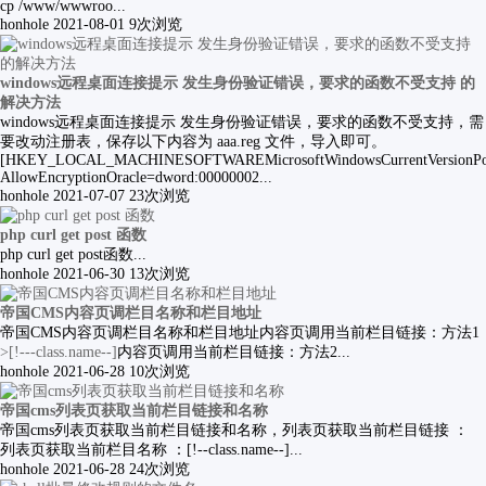
cp /www/wwwroo...
honhole
2021-08-01
9次浏览
windows远程桌面连接提示 发生身份验证错误，要求的函数不受支持 的
解决方法
windows远程桌面连接提示 发生身份验证错误，要求的函数不受支持，需
要改动注册表，保存以下内容为 aaa.reg 文件，导入即可。
[HKEY_LOCAL_MACHINESOFTWAREMicrosoftWindowsCurrentVersionPolic
AllowEncryptionOracle=dword:00000002...
honhole
2021-07-07
23次浏览
php curl get post 函数
php curl get post函数...
honhole
2021-06-30
13次浏览
帝国CMS内容页调栏目名称和栏目地址
帝国CMS内容页调栏目名称和栏目地址内容页调用当前栏目链接：方法1
>[!---class.name--]
内容页调用当前栏目链接：方法2...
honhole
2021-06-28
10次浏览
帝国cms列表页获取当前栏目链接和名称
帝国cms列表页获取当前栏目链接和名称，列表页获取当前栏目链接 ：
列表页获取当前栏目名称 ：[!--class.name--]...
honhole
2021-06-28
24次浏览