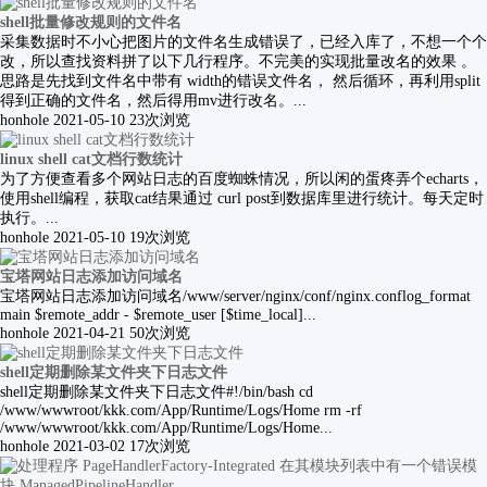
shell批量修改规则的文件名
采集数据时不小心把图片的文件名生成错误了，已经入库了，不想一个个
改，所以查找资料拼了以下几行程序。不完美的实现批量改名的效果 。
思路是先找到文件名中带有 width的错误文件名， 然后循环，再利用split
得到正确的文件名，然后得用mv进行改名。...
honhole
2021-05-10
23次浏览
linux shell cat文档行数统计
为了方便查看多个网站日志的百度蜘蛛情况，所以闲的蛋疼弄个echarts，
使用shell编程，获取cat结果通过 curl post到数据库里进行统计。每天定时
执行。...
honhole
2021-05-10
19次浏览
宝塔网站日志添加访问域名
宝塔网站日志添加访问域名/www/server/nginx/conf/nginx.conflog_format
main $remote_addr - $remote_user [$time_local]...
honhole
2021-04-21
50次浏览
shell定期删除某文件夹下日志文件
shell定期删除某文件夹下日志文件#!/bin/bash cd
/www/wwwroot/kkk.com/App/Runtime/Logs/Home rm -rf
/www/wwwroot/kkk.com/App/Runtime/Logs/Home ​...
honhole
2021-03-02
17次浏览