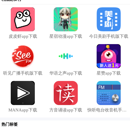
起时显示设置的提醒事项，提醒将要做的事情；
3、将APP提供的闹钟插件设置到手机桌面；
4、可以选择自己喜欢的闹钟，让自己每天都是
元气
满满的一
天；
皮皮虾app下载
星宿动漫app下载
今日美剧手机版下载
5、根据自己的兴趣爱好下载喜欢的闹钟铃声，很好的展现自
己的个性；
6、添加桌面控件，支持桌面时钟
7、简洁的操作界面，用户使用起来会非常的便利；
8、智能语音闹钟：随心添加语音闹铃，个性更好用。
听见广播手机版下载
华语之声app下载
星赞app下载
9、准时的闹钟提醒，让您可以及时的完成任务；
MANAapp下载
方音诵读app下载
快听电台收音机手机版下载
热门标签