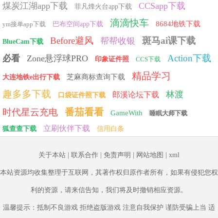
煤炭江湖app下载
CCSapp下载
菲凡烽火台app下载
滴滴快车
8684地铁下载
ym接单app下载
巴布空间app下载
Before避风
斑马ai课下载
帮帮收银
BlueCam下载
Action下载
必看
Zone悬浮球PRO
印象证件照
CCS下载
精品学习
芝麻商标查询下载
大连地铁e出行下载
趣多多下载
林渡
郎溪论坛下载
口袋证件照下载
番茄看看
时代星云充电
GameWith
睡眠大师下载
立刷伙伴下载
狐查查下载
信用白条
关于本站
|
联系合作
|
免责声明
|
网站地图
|
xml
本站资源均收集整理于互联网，其著作权归原作者所有，如果有侵犯您权
利的资源，请来信告知，我们将及时撤销相应资源。
温馨提示：抵制不良游戏 拒绝盗版游戏 注意自我保护 谨防受骗上当 适