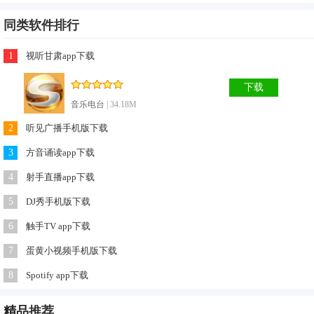
同类软件排行
1
视听甘肃app下载
下载
音乐电台
| 34.18M
2
听见广播手机版下载
3
方音诵读app下载
4
射手直播app下载
5
DJ秀手机版下载
闹钟铃声软件优势
6
触手TV app下载
1、可以让用户不在忘记需要完成的重要事务，工作、生活、
7
蛋黄小视频手机版下载
学习将会事半功倍；
8
Spotify app下载
2、个性闹钟定制：起床闹钟、生日闹钟提醒、备忘闹钟等多
种自定义闹钟提供完美解决个人生活提醒方案，还能在闹钟响
精品
推荐