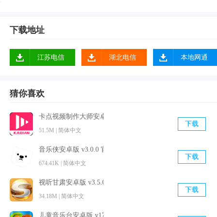
的时间；
3、自动延时闹钟：贪睡闹铃响铃后可支持原地翻转手机即可
下载地址
延迟闹钟；响铃时间设定、闹钟铃声闹铃音量，只要你选中了
响铃闹铃，无论你手机音量设置怎样都会照常响铃闹铃等；
江苏电信
湖北电信
本地网通
4、支持生日提醒，好朋友的生日不能忘
5、简洁大方的桌面控件，支持桌面闹钟、桌面时钟等小部
件；
猜你喜欢
6、闹铃曲库更丰富，闹钟铃声应有尽有
卡点视频制作大师安卓版 v1.2.1 手机免费版
7、支持多种闹钟铃声，可以选择系统自带的闹钟铃声，或是
下载
51.5M | 简体中文
自己下载的铃声当闹钟铃声闹铃，还可以添加自己录音歌曲作
为闹钟铃声闹铃；
音乐侠安卓版 v3.0.0 官方免费版
下载
8、闹钟、重要事务提醒、生日提醒、备忘录等等，功能非常
674.41K | 简体中文
的齐全；
视听甘肃安卓版 v3.5.0 官方免费版
下载
34.18M | 简体中文
儿童音乐台安卓版 v17.7.16 官方最新版