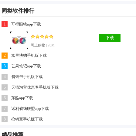
同类软件排行
1
可得眼镜app下载
下载
更新日志
网上购物
| 95M
1.调整ui设计,优化视觉体验
2
窝里快购手机版下载
2.优化体验
3
芒果笔记app下载
3.整体视觉优化
4.修复了一些严重bug
4
省钱帮手机版下载
5
天猫淘宝优惠卷手机版下载
6
茅酷app下载
7
返利省钱联盟app下载
8
抢钢宝手机版下载
精品
推荐