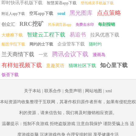
即时快讯手机版下载
智慧英语app下载
壁纸精灵手机版下载
点点策略
黑光图库
soul
空耳app下载
附近人app下载
RRC挖矿
创众汇
每刻报销
民乐调音器app
免费去水印
智建云工程下载
易追书
拉风优惠下载
大糖粮下载
企业管车下载
船匠学院下载
网约的士下载
随时约
腾讯会议下载
兰天商情下载
一览
漫画岛
有样短视频下载
知心里下载
意趣英语
猫咪社区下载
饭否下载
相关热点：
关于本站
|
联系合作
|
免责声明
|
网站地图
|
xml
本站资源均收集整理于互联网，其著作权归原作者所有，如果有侵犯您权
利的资源，请来信告知，我们将及时撤销相应资源。
温馨提示：抵制不良游戏 拒绝盗版游戏 注意自我保护 谨防受骗上当 适
度游戏益脑 沉迷游戏伤身 合理安排时间 享受健康生活