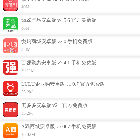
40M
功能介绍
翡翠严品安卓版 v4.5.6 官方最新版
1.帮您发现最热单品+最新预售品
88M
2.浏览海淘攻略，立即就可以看到折扣和福利专场；
悦购商城安卓版 v3.0 手机免费版
3.买得越多，越便宜；
3.4M
4.商品分类查询，自行选择商品信息就能快速购买；
5.超时髦的风向标
百强聚惠安卓版 v3.4.1 手机免费版
6.阅览到所有的电商服务内容，即刻阅览到电商信息；
29.11M
7.轻松购买海内外众多时尚单品，专业采购人士代购无需担
LULU企业购安卓版 v1.0.7 官方免费版
心；
55.2M
8.洋货特卖，聚集海外万款洋货，手快有，手慢无，每天多逛
美多多安卓版 v2.1 官方免费版
逛，精神多爽利；
33.2M
A猫商城安卓版 v5.067 手机免费版
25.82M