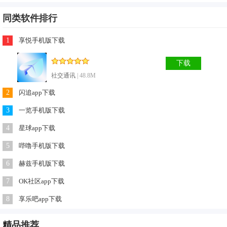
境，给用户与众不同的社交体验；
同类软件排行
2.专业的游戏陪玩社区，软件提供王者荣耀、和平精英、绝地
求生、英雄联盟等游戏陪玩服务，各种萌妹、御姐、高分大神
1
享悦手机版下载
尽在此，享受愉快游戏体验。
下载
3.只有你想不到的，没有找不到的，这里陪玩的水平普遍都挺
社交通讯
| 48.8M
高的。
2
闪追app下载
4.大家也可以进入到这个聊天系统中使用语音或者视频的方式
3
一览手机版下载
去交友；
5.这里的各类服务都很多，而且不同的服务让用户享受的特色
4
星球app下载
服务也更精准，用户针对不同的服务了解更加的便捷，享受到
5
哔噜手机版下载
的各种特色也是超级的全面哟；
6
赫兹手机版下载
6.这里还有很多十分有趣的交友方式，各种热门、经典话题，
7
OK社区app下载
让你们能快速开聊。
8
享乐吧app下载
精品
推荐