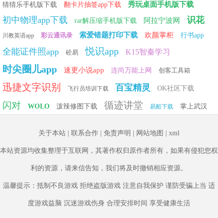
秀玩桌面手机版下载
猜猜乐手机版下载
翻卡片抽签app下载
初中物理app下载
识花
阿拉宁波网
rar解压缩手机版下载
索爱错题打印下载
欢颜掌柜
彩云通讯录
行书app
川教英语app
悦识app
全能证件照app
K15智秦学习
砼易
时尖圈儿app
速更小说app
连尚万能上网
创客工具箱
迅捷文字识别
百宝精灵
OK社区下载
飞行员培训下载
循迹讲堂
闪对
WOLO
泼辣修图下载
掌上武汉
易船下载
更新日志
关于本站
|
联系合作
|
免责声明
|
网站地图
|
xml
细节体验升级
本站资源均收集整理于互联网，其著作权归原作者所有，如果有侵犯您权
利的资源，请来信告知，我们将及时撤销相应资源。
相关热点：
温馨提示：抵制不良游戏 拒绝盗版游戏 注意自我保护 谨防受骗上当 适
度游戏益脑 沉迷游戏伤身 合理安排时间 享受健康生活