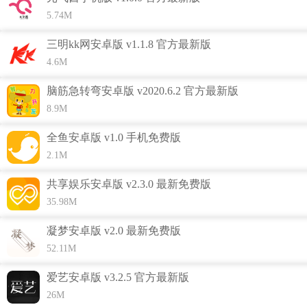
5.74M
三明kk网安卓版 v1.1.8 官方最新版
4.6M
功能介绍
脑筋急转弯安卓版 v2020.6.2 官方最新版
1.从当中找到游戏高手进行陪玩，技术型，聊天型或者是颜值
8.9M
型都有；
全鱼安卓版 v1.0 手机免费版
2.非常有意思的语音陪玩，用户完全可以在这里找到你喜欢的
2.1M
游戏类型；
3.都是一些更高颜值的男神女神陪着你一起玩，在这个社区中
共享娱乐安卓版 v2.3.0 最新免费版
会更热闹。
35.98M
4.在这里，可以通过系统快速匹配，让你找到适合聊天的朋
凝梦安卓版 v2.0 最新免费版
友，如果聊得好下次还可以继续深聊哦。
52.11M
5.在这里，每一位用户都是经过视频认证的，充分保证每一位
爱艺安卓版 v3.2.5 官方最新版
用户的真实可靠。
26M
6.更高人气的社交娱乐平台，能很快的找到和你一起畅玩的朋