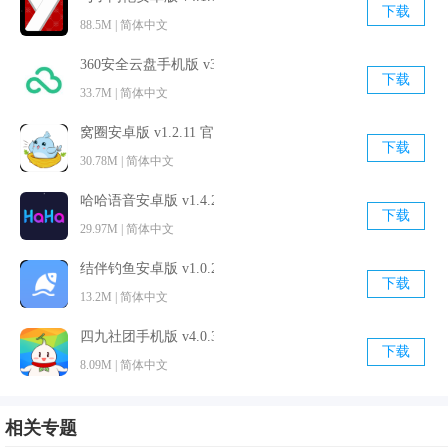
下载
88.5M | 简体中文
360安全云盘手机版 v3.0.0 官方最新版
下载
33.7M | 简体中文
窝圈安卓版 v1.2.11 官方最新版
下载
30.78M | 简体中文
哈哈语音安卓版 v1.4.2 最新免费版
下载
29.97M | 简体中文
结伴钓鱼安卓版 v1.0.2 最新官方版
下载
13.2M | 简体中文
四九社团手机版 v4.0.3 官方最新版
下载
8.09M | 简体中文
软件优势
1.一款高品质，高颜值的高人气在线陪玩交友社区平台，提供
相关专题
聊天语音交友，尊享下单等定制服务，全
方位
的沉浸交友环