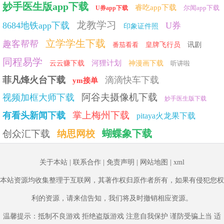
妙手医生版app下载
睿吃app下载
尔闻app下载
U券app下载
龙教学习
8684地铁app下载
U券
印象证件照
立学学生下载
趣客帮帮
番茄看看
皇牌飞行员
讯剧
同程易学
河狸计划
云云赚下载
神漫画下载
听讲啦
菲凡烽火台下载
滴滴快车下载
ym接单
阿谷夫摄像机下载
视频加框大师下载
妙手医生版下载
掌上梅州下载
有看头新闻下载
pitaya火龙果下载
蝴蝶象下载
创众汇下载
纳思网校
关于本站
|
联系合作
|
免责声明
|
网站地图
|
xml
本站资源均收集整理于互联网，其著作权归原作者所有，如果有侵犯您权
利的资源，请来信告知，我们将及时撤销相应资源。
温馨提示：抵制不良游戏 拒绝盗版游戏 注意自我保护 谨防受骗上当 适