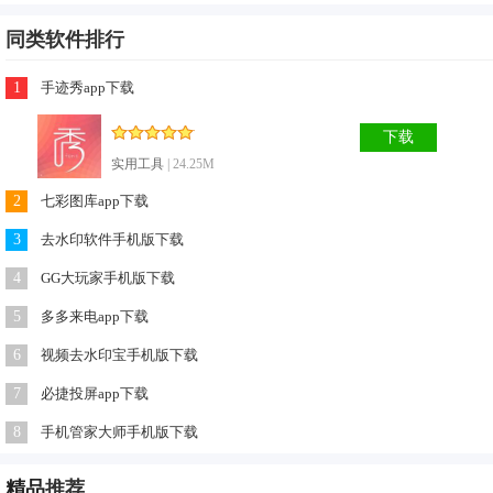
户都可以享受到睡眠大师的舒心助眠服务。
同类软件排行
2、v1.0.6更新日志：
3、解决了运行中的一些BUG
1
手迹秀app下载
下载
实用工具
| 24.25M
2
七彩图库app下载
3
去水印软件手机版下载
4
GG大玩家手机版下载
5
多多来电app下载
6
视频去水印宝手机版下载
7
必捷投屏app下载
8
手机管家大师手机版下载
精品
推荐