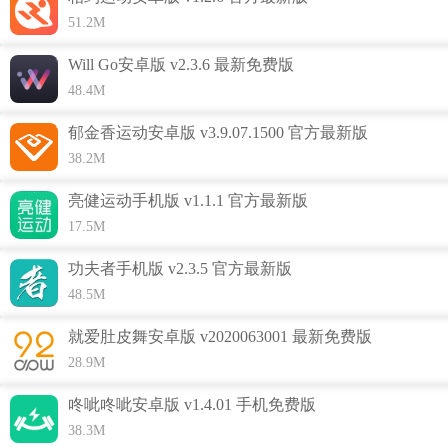
上线： (1)新增支持支付宝微信提现 (2)天天分钱你敢点我敢送
51.2M
2、提现功能新上线： (1)新增支持支付宝微信提现 (2)天天分
Will Go安卓版 v2.3.6 最新免费版
钱，你敢点我敢送
48.4M
3、增加更多做任务赚乐币的方式
郁金香运动安卓版 v3.9.07.1500 官方最新版
4、增加更多做任务赚乐币方式，更有趣更好玩1.提现功能新
38.2M
上线： (1)新增支持支付宝和微信提现 (2)天天分钱你敢点我敢
送
亮健运动手机版 v1.1.1 官方最新版
5、登录界面优化，应用首页升级
17.5M
6、增加更多做任务赚乐币的方式，更有趣更好玩1.提现功能
功夫者手机版 v2.3.5 官方最新版
新上线： (1)新增支持支付宝微信提现 (2)天天分钱，你敢点我
48.5M
敢送。
就爱肚皮舞安卓版 v2020063001 最新免费版
7、新增天降红包，幸运大抽奖，礼包，宝箱福利等热门活动
28.9M
8、提现功能新上线，趣步赚钱新玩法。微信步数赚钱赢现金
咚呲咚呲安卓版 v1.4.01 手机免费版
的好机会。
38.3M
9、新增天降红包，幸运大抽奖，开礼包，宝箱福利热门活动