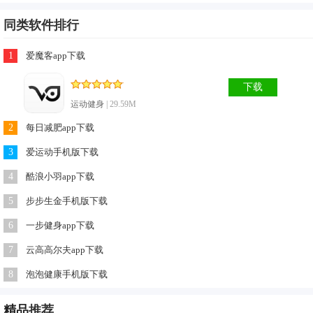
步行多多赚钱官方更新日志
1、细节体验升级
同类软件排行
2、使用起来更流畅
1
爱魔客app下载
3、优化用户操作体验
下载
相关热点：
运动健身
| 29.59M
2
每日减肥app下载
3
爱运动手机版下载
4
酷浪小羽app下载
5
步步生金手机版下载
6
一步健身app下载
7
云高高尔夫app下载
8
泡泡健康手机版下载
精品
推荐