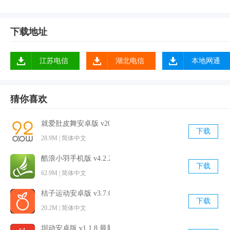
10、提现功能新上线： (1)新增支持支付宝和微信提现 (2)天天
分钱你敢点我敢送
下载地址
11、新增天降红包，幸运大抽奖，开礼包，宝箱福利等热门活
动
江苏电信
湖北电信
本地网通
12、增加更多做任务赚乐币的方式，更有趣更好玩
13、增加更多做任务赚乐币的方式，更有趣更好玩1.提现功能
猜你喜欢
新上线： (1)新增支持微信、支付宝提现 (2)天天分钱，你敢点
我敢送。趣步赚 钱新玩法。微信步数赚 钱赢现金的好机会。
就爱肚皮舞安卓版 v2020063001 最新免费版
下载
14、增加更多做任务赚乐币方式，更有趣更好玩1.提现功能新
28.9M | 简体中文
上线： (1)新增支持支付宝微信提现 (2)天天分钱，你敢点我敢
酷浪小羽手机版 v4.2.2 官方最新版
送。
下载
62.9M | 简体中文
15、提现功能新上线，趣步赚 钱新玩法。微信步数赚 钱赢现
金的好机会。
桔子运动安卓版 v3.7.0 官方最新版
下载
20.2M | 简体中文
16、提现功能新上线，趣步赚 钱新玩法。微信步数赚 钱赢现
金好机会。
圳动安卓版 v1.1.8 最新免费版