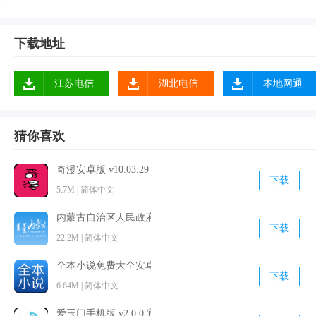
1、每天领红包，好友可以互相偷，像偷菜一样，轻松有趣！
2、好友邀请：有趣的好友邀请玩法等你体验，还有现金奖励
下载地址
等你领取!
3、①阅读赚钱，每天阅读新闻至少可得1毛
江苏电信
湖北电信
本地网通
4、④红包赚钱，每天免费领取现金红包，金额不限，徒弟越
多，红包越多
5、视频资讯：独特的视频资讯玩法，让你体验不同于文章资
猜你喜欢
讯的乐趣!
奇漫安卓版 v10.03.29 最新免费版
6、每天优选精彩内容，有趣、有料、有品应有尽有
下载
5.7M | 简体中文
内蒙古自治区人民政府安卓版 v2.0.1 官方最新版
下载
22.2M | 简体中文
全本小说免费大全安卓版 v3.9.8 官方最新版
下载
6.64M | 简体中文
爱玉门手机版 v2.0.0 官方最新版