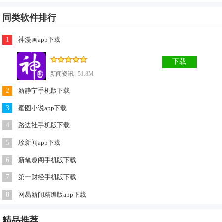
同类软件排行
1
神漫画app下载
下载
新闻资讯
| 51.8M
2
新静宁手机版下载
优看点软件优势
3
蜜图小说app下载
1、信息阅读：简单的信息阅读，在这里你可以了解到更独特
的阅读享受!
4
路边社手机版下载
2、②转发赚钱，转发文章朋友点击，单次最少8分，最高, 5毛
5
珍新闻app下载
3、⑥极速提现：满20元可申请支付宝或微信提现，工作日24
6
新笔趣阁手机版下载
小时到账
7
第一财经手机版下载
4、文章推荐：为你推荐一些有料的新闻内容，让你获得更优
8
网易新闻精编版app下载
质的内容!
5、③收徒赚钱，邀请徒弟，最低, 5元/人
精品
推荐