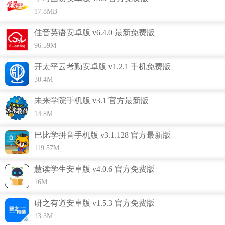
场的状态，进行无纸化办公；
17.8MB
3.能够线上管理生产设备，及时反馈设备故障，知晓发生故障
佳音英语安卓版 v6.4.0 最新免费版
的设备信息，便于快速维修设备；
96.59M
4.各个版块功能都有提供试用服务，让您体验线上办公方便，
开太平云考勤安卓版 v1.2.1 手机免费版
然后在购买需求功能版块；
30.4M
5.跨平台操作,不受时间和空间限制，快速报告问题，分派任
务，记录结果，监控状态等。
未来学院手机版 v3.1 官方最新版
6.在线上平台进行生产排班，有利于合理管理工厂作业员，轻
14.8M
松安排每一位作业员的排班；
巴比学拼音手机版 v3.1.128 官方最新版
7.通过配置班末总结版块功能，随时反馈每天的工作情况，便
119.57M
捷统计每日完成的商品数量；
慧读学生安卓版 v4.0.6 官方免费版
8.跨平台操作更方便，完全不受时间和空间的影响，轻松分派
16M
办公任务，能够灵活办公；
研之有道安卓版 v1.5.3 官方免费版
13.3M