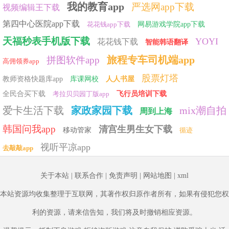
我的教育app
严选网app下载
视频编辑王下载
第四中心医院app下载
花花钱app下载
网易游戏学院app下载
天福秒表手机版下载
YOYI
花花钱下载
智能韩语翻译
旅程专车司机端app
拼图软件app
高佣领券app
股票灯塔
教师资格快题库app
库课网校
人人书屋
全民合买下载
考拉贝贝园丁版app
飞行员培训下载
爱卡生活下载
家政家园下载
mix潮自拍
周到上海
韩国问我app
清宫生男生女下载
移动管家
循迹
视听平凉app
去敲敲app
关于本站
|
联系合作
|
免责声明
|
网站地图
|
xml
本站资源均收集整理于互联网，其著作权归原作者所有，如果有侵犯您权
利的资源，请来信告知，我们将及时撤销相应资源。