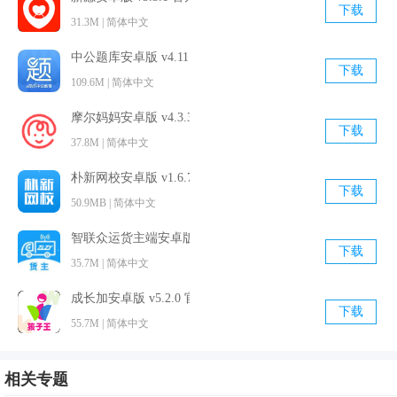
下载
31.3M | 简体中文
醒内容，利于及时知晓信息；
3.试用功能,用户可以先试用再购买，可以按照需求选择功能模
中公题库安卓版 v4.11.0 官方最新版
下载
块。
109.6M | 简体中文
4.在线上平台进行目标规划，在有新订单的时候能够自主设计
摩尔妈妈安卓版 v4.3.3.1 官方最新版
下载
目标规划，有利于按时完成订单；
37.8M | 简体中文
5.线上对作业成员进行管理，能够针对性的管理员工，知晓每
朴新网校安卓版 v1.6.7 手机免费版
一位员工的办公情况；
下载
50.9MB | 简体中文
6.轻松掌握各设备的生产状态，在设备发生故障的时候会自动
反馈，高效管理每一台设备；
智联众运货主端安卓版 v2.2.96 最新免费版
下载
35.7M | 简体中文
7.线上查看停线求助信息，便捷掌握生产状态，利于在线下处
理班主反馈的停线求助问题；
成长加安卓版 v5.2.0 官方免费版
下载
8.专业性和实用性
55.7M | 简体中文
9.标准功能模块,玩转工厂app标准化的功能模块省去用户自主
开发的失败风险，且实施周期短，短期内提升现场管理的信息
相关专题