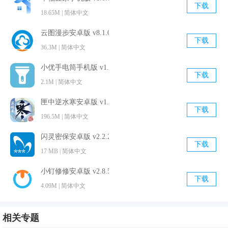
下载
18.65M | 简体中文
云图漫步安卓版 v8.1.0 官方最新版
下载
36.3M | 简体中文
小优手电筒手机版 v1.9.0 官方最新版
下载
软件优势
2.1M | 简体中文
1.拥有海量的语音包，都是最热门的、最流行的、最搞怪的等
匣中逆水寒安卓版 v1.3.17332 官方最新版
等应有尽有；
下载
196.5M | 简体中文
2.土拨鼠变声器app支持高品质原声录音，可自定义专属变
声。
闪灵密保安卓版 v2.2.2 官方免费版
下载
17 MB | 简体中文
3.操作超级的简单，并且上面提供的变声的服务是相当的不错
的哦，自己可以随意的前来改变自己的声音；
小钉修修安卓版 v2.8.5 手机免费版
下载
4.专属声音：支持自定义设置变声参数，DIY个性化声音，拥
4.09M | 简体中文
有专属声音。
5.是款十分精彩有趣的手机变声器工具，所提供的变声器特效
相关专题