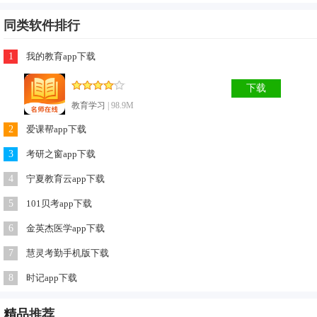
同类软件排行
1
我的教育app下载
下载
教育学习
| 98.9M
2
爱课帮app下载
3
考研之窗app下载
4
宁夏教育云app下载
5
101贝考app下载
6
金英杰医学app下载
7
慧灵考勤手机版下载
乐乐课堂软件优势
1、学习报告：在这里，可以查看每个知识点的学习情况，也
8
时记app下载
可以了解自己整体的水平。
精品
推荐