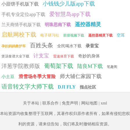
小钱钱少儿版app下载
小甜饼手机版下载
爱智慧岛app下载
手机专业定位app下载
遥控器精灵
兰天商情手机版下载
明珠思南下载
启航网校下载
电子研习社
空耳
前排视频下载
遥控器精灵下载
百姓头条
录音宝
全民喝水下载
孕妇妈妈救护车
计支宝
奇妙的身体
煲汤食谱大全下载
雷速体育下载
葡萄架下载
洋葱学院教师版
陆良M下载
笔趣阁
师大辅仁家园下载
滑雪场冬季大冒险
小土豆
语音转文字大师下载
DJI FLY
指点社区
关于本站
|
联系合作
|
免责声明
|
网站地图
|
xml
本站资源均收集整理于互联网，其著作权归原作者所有，如果有侵犯您权
利的资源，请来信告知，我们将及时撤销相应资源。