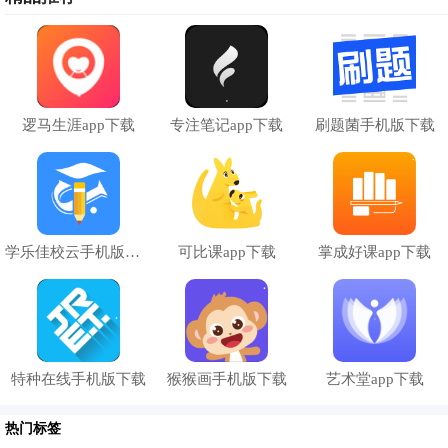
2、乐乐课堂已为千万活跃学生验证，真能做到保证记住、保
证掌握，最少做题，最高提分！
3、乐乐课堂app采用一线名师讲解,生动的知识点视频讲解配
合不同难度的精选习题；
4、配有不同难度的练习题目，让你加固理解每个知识点，并
逻马生涯app下载
专注笔记app下载
刷题菌手机版下载
熟悉不同的题型。任难题来回变化，你都能搞定它；
5、演算板让学生在解题过程中，可以方便地在屏幕上进行演
算操作，更快更好地解决题目。
6、收集整理学生个人的全部错题，帮助事半功倍地击破难
学乐佳校云手机版下载
可比课app下载
掌成好课app下载
点。
7、避免低年级孩子做题
时遇
到不认识的生字而造成理解上的
困扰，减少学习障碍。
特种在线手机版下载
猴猴画手机版下载
艺术堂app下载
热门标签