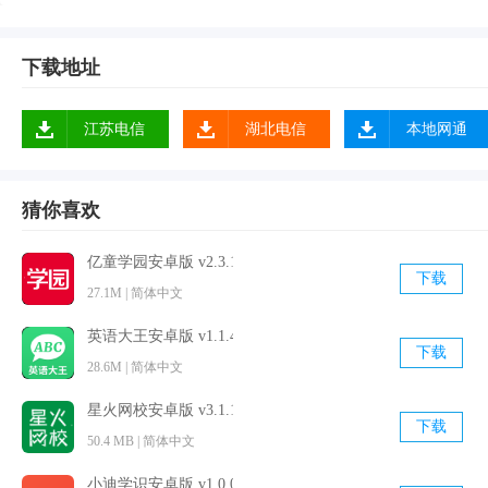
2、天天练：乐乐课堂的主要功能。先观看短视频学习知识，
再通过三道练习进行巩固。
下载地址
3、,乐乐课堂天天app配有不同难度阶梯的测试题目，让你加
固理解每个知识点，并熟悉不同的出题方式。任难题来回变
江苏电信
湖北电信
本地网通
化，你都能掌握'消灭'它的方式；
4、把最痛苦、冗长的知识点内容，浓缩成了3分钟的精要短视
猜你喜欢
频，讲解均来自国内最顶级的特级教师，循序渐进，直击要
点。从此，难题不再难，你也可以当学霸；
亿童学园安卓版 v2.3.1 官方免费版
下载
5、,以'打怪升级'的模式，攒金币、换奖品、冲排行，只要学得
27.1M | 简体中文
足够好，不怕小伙伴们不倾倒。从此，刷题变成真享受。
英语大王安卓版 v1.1.4 官方最新版
6、3分钟精要知识点短视频，讲解均来自国内顶级名师，直击
下载
28.6M | 简体中文
要点。从此，难题不再难，你也可以当学霸；
7、是中小学生远程教育的上佳选择,让所有的孩子在快乐中学
星火网校安卓版 v3.1.1 官方最新版
下载
50.4 MB | 简体中文
习,在快乐学习的过程中成长。
8、强化训练：根据学生情况，给出个性化的综合训练。促进
小迪学识安卓版 v1.0.01 最新免费版