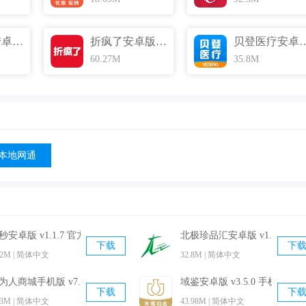
俏妃小店安卓版 v1.6.1 最新免费版
折疯了安卓版 v4.0.8 最新免费版
贝登医疗安卓版 v1.5
60.27M
35.8M
本地网通
喜欢的房间；
受购物快乐一起省钱；
2秒安卓版 v1.1.7 官方免费版
北极珍品汇安卓版 v1.4.6 官
传、品牌宣传、品牌促销。
下载
下
.2M | 简体中文
32.8M | 简体中文
促销信息及兑换活动，让商户能快速引流，让用户能得到实惠。
体店的商品；
为人商城手机版 v7.3.1 官方最新版
域鉴安卓版 v3.5.0 手机免费版
下载
下
、电影票；
.3M | 简体中文
43.98M | 简体中文