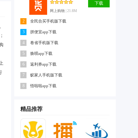
下载
网上购物
| 21.8M
2
全民合买手机版下载
人
3
拼便宜app下载
；
4
卷省手机版下载
购
5
焕呗app下载
，
上
6
返利券app下载
行
7
蚁家人手机版下载
伙
8
悟啦啦app下载
精品
推荐