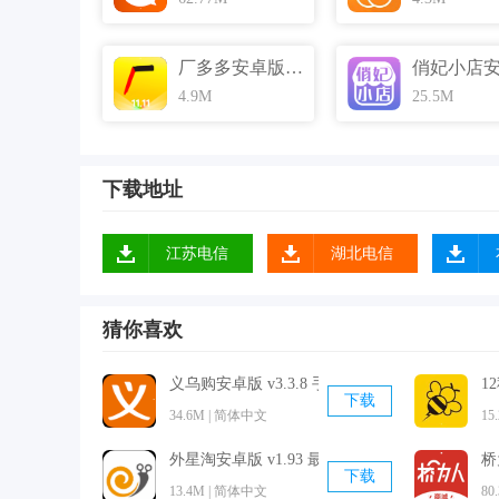
厂多多安卓版 v6.0.0 手机免费版
4.9M
25.5M
下载地址
江苏电信
湖北电信
就去兑功能介绍
1、在此可以随时预订好酒店房间，可以线上挑选
猜你喜欢
2、可以约上朋友一起拼单团购，大家可以一起享
义乌购安卓版 v3.3.8 手机免费版
1
3、就去兑通过线上线下相结合，更适用于新店宣
下载
34.6M | 简体中文
15
4、我们线下以方圆2公里为中心，提供实时门店
5、O2O购物商城，定位你的城市就能选购线下实
外星淘安卓版 v1.93 最新免费版
桥
下载
6、线上预订服务，在此可以提前预订酒店、KTV
13.4M | 简体中文
80