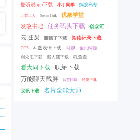
酷听说app下载
蚂蚁私塾
小丁同学
优象学堂
北京工人
Steam Link
.2 手机免费版
任务码头下载
发改书吧
创众汇
云班课
阅读记录下载
赚钱了下载
斗图表情下载
闪聊
CCS
全民网咖
狐查查
创众汇下载
懒人赚下载
职芽下载
看大同下载
万能聊天截屏
智慧团建
秘觅下载
名片全能大师
义讯下载
方最新版
载
载