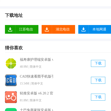
下载地址
江苏电信
湖北电信
本地网通
软件优势
猜你喜欢
1.实现人才资源共享，为企业带来全新的招聘服务平台，提高
招人才效率以及相应成本；
福寿康护理端安卓版 v3.7.7 最新免费版
下载
2.这里带有丰富的职场知识，可以提高招聘视野，拓宽招聘范
48.9M | 简体中文
围，借助该平台发布招聘信息；
CAD快速看图手机版手机版 v5.6.6 官方最新版
下载
3.还为广大人才以及行业精英提供了交易大厅，助力人才收入
15.54M | 简体中文
倍增，提高人才资源利用；
轻推安卓版 v6.20.2 官方最新版
4.为企业招聘、招人才提供了帮助，可以借助app线上宣传和
下载
81.8M | 简体中文
展示企业，完善企业信息；
土巴兔商家版安卓版 v4.17.0 最新免费版
5.覆盖超多人才资源信息，实时更新，包含各个行业，还入驻