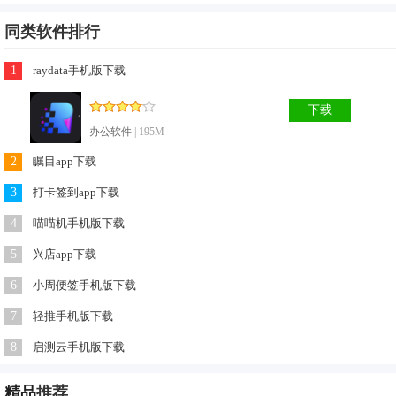
同类软件排行
1
raydata手机版下载
下载
办公软件
| 195M
2
瞩目app下载
更新日志
3
打卡签到app下载
修改已知bug！修改已知bug.拨打电话功能
首页频道图标视觉升级了
4
喵喵机手机版下载
修改部分bug
5
兴店app下载
密码登录功能
6
小周便签手机版下载
优化用户操作体验
7
轻推手机版下载
相关热点：
8
启测云手机版下载
精品
推荐