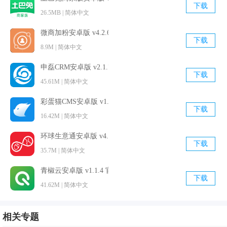
下载
26.5MB | 简体中文
大量职场专家精英；
6.打造全新的人才资源共享模式，让所有企业都能参与进来，
微商加粉安卓版 v4.2.6 手机免费版
下载
共享人才，发现更多有价值的人才；
8.9M | 简体中文
7.交易大厅，助力人才收入倍增！
申磊CRM安卓版 v2.1.7 最新免费版
下载
8.人力资源配置逐步由“雇佣 ”向“共享”模式变化，服务众包平
45.61M | 简体中文
台也逐步被大众所接受认可。
彩蛋猫CMS安卓版 v1.3.3 最新免费版
下载
16.42M | 简体中文
环球生意通安卓版 v4.3.0 官方免费版
下载
35.7M | 简体中文
青椒云安卓版 v1.1.4 官方免费版
下载
41.62M | 简体中文
相关专题