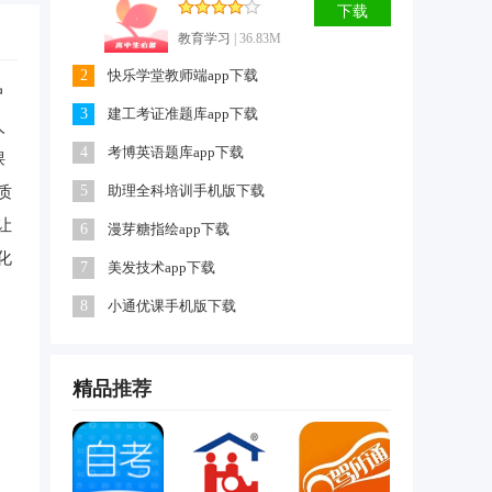
下载
教育学习
| 36.83M
2
快乐学堂教师端app下载
户
3
建工考证准题库app下载
人
4
考博英语题库app下载
课
5
助理全科培训手机版下载
质
让
6
漫芽糖指绘app下载
化
7
美发技术app下载
8
小通优课手机版下载
精品
推荐