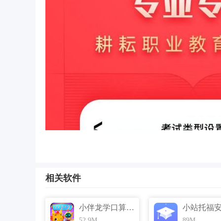
相关软件
小伴龙学口算安卓版 v1.5.0 最新免费版
52.9M
89M