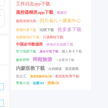
工作日志app下载
遥控器精灵app下载
魔魔哒
.1 官方最新版
四川省八一康复中心
极简清理大师
抢多多下载
玩呗下载
咪哩约课下载
地图随我行下载
只迷网校下载
中国皮书数据库
来电闪光提醒下载
学习强国下载
麦冬中医下载
懒人有卡下载
同程旅游
趣客帮帮
一起看书下载
内蒙医教下载
火鸡阅读
英语新闻
创众汇
配音彩铃秀下载
激萌美颜美妆P图
黑莓小说
志愿360
携康e加
机免费版
载
免费版
载