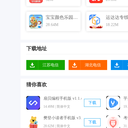
宝宝颜色乐园安卓版 v8.07 手机免费版
28.64M
18.22M
下载地址
江苏电信
湖北电信
猜你喜欢
扇贝编程手机版 v1.1.46 官方最新版
芋
下载
14.49M | 简体中文
19
软件优势
1.专注艺术审美与艺术实践是非旦艺术APP的核
樊登小读者手机版 v3.9.1 官方最新版
考
下载
2.把你的照片变成真棒艺术品。
28.62M | 简体中文
31