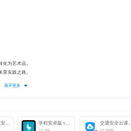
像转化为艺术品。
美育实践之路。
展开更多
旦艺术APP内容涵盖各专业学科，
有道打印机安卓版 v3.0.0 官方免费版
学程安卓版 v1.13.0 官方免费版
交通安全云课堂安卓版 v6.
22.3M
42.5MB