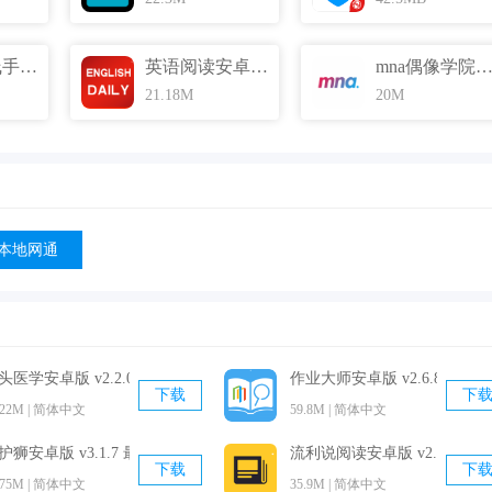
运达达专线手机版 v1.10.0 官方最新版
英语阅读安卓版 v6.7.0525 官方最新版
mna偶像学院安卓版 v1.0 最新官
21.18M
20M
本地网通
头医学安卓版 v2.2.0 官方免费版
作业大师安卓版 v2.6.8.0 官
下载
下
.22M | 简体中文
59.8M | 简体中文
心理念，美育从审美出发，艺术从感知出发，
护狮安卓版 v3.1.7 最新免费版
流利说阅读安卓版 v2.19.3 
下载
下
.75M | 简体中文
35.9M | 简体中文