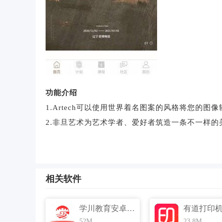
功能介绍
1.Artech可以使用世界着名图案的风格将您的图
2.非旦艺术为艺术学者、爱好者筑造一条不一样的
3.邀请众多殿堂级名师与艺术家，共享研究心得。
4.展览，查看到城市内的展会活动信息。
5.由杭州澄怀味象文化艺术有限公司倾力打造，非
相关软件
6.头条，有着各类艺术大师的信息推送。
学川教育安卓版 v3.0.3 官方免费版
52M
23.8M