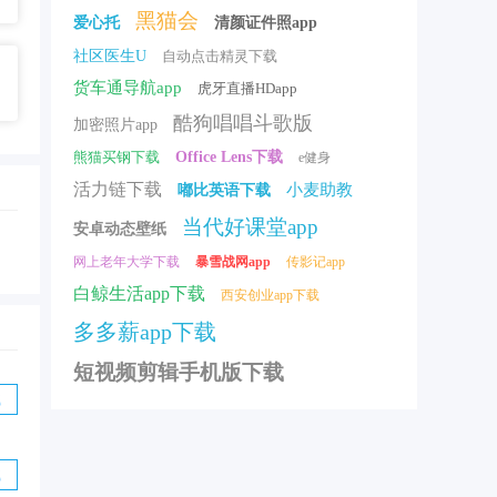
黑猫会
爱心托
清颜证件照app
社区医生U
自动点击精灵下载
方版
货车通导航app
虎牙直播HDapp
酷狗唱唱斗歌版
加密照片app
熊猫买钢下载
Office Lens下载
e健身
活力链下载
小麦助教
嘟比英语下载
当代好课堂app
安卓动态壁纸
网上老年大学下载
暴雪战网app
传影记app
白鲸生活app下载
西安创业app下载
多多薪app下载
短视频剪辑手机版下载
方最新版
载
官方免费版
载